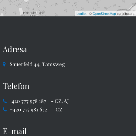
Leaflet
| ©
OpenStreetMap
contributors
Adresa
Sauerfeld 44, Tamsweg
Telefon
+420
777 978 187
- CZ, AJ
+420
775 981 632
- CZ
E-mail