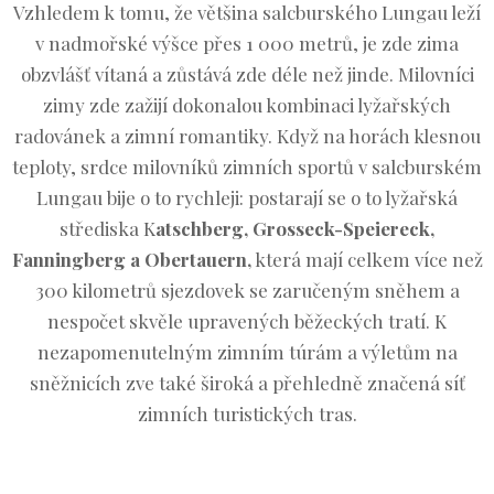
Vzhledem k tomu, že většina salcburského Lungau leží
v nadmořské výšce přes 1 000 metrů, je zde zima
obzvlášť vítaná a zůstává zde déle než jinde. Milovníci
zimy zde zažijí dokonalou kombinaci lyžařských
radovánek a zimní romantiky. Když na horách klesnou
teploty, srdce milovníků zimních sportů v salcburském
Lungau bije o to rychleji: postarají se o to lyžařská
střediska K
atschberg, Grosseck-Speiereck,
Fanningberg a Obertauern,
která mají celkem více než
300 kilometrů sjezdovek se zaručeným sněhem a
nespočet skvěle upravených běžeckých tratí. K
nezapomenutelným zimním túrám a výletům na
sněžnicích zve také široká a přehledně značená síť
zimních turistických tras.