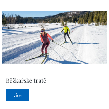
Běžkařské tratě
více